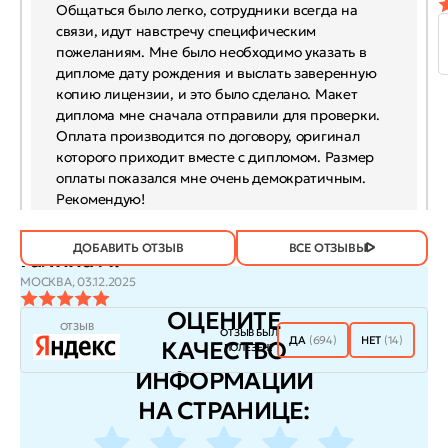
Общаться было легко, сотрудники всегда на
связи, идут навстречу специфическим
пожеланиям. Мне было необходимо указать в
дипломе дату рождения и выслать заверенную
копию лицензии, и это было сделано. Макет
диплома мне сначала отправили для проверки.
Оплата производится по договору, оригинал
которого приходит вместе с дипломом. Размер
оплаты показался мне очень демократичным.
Рекомендую!
ДОБАВИТЬ ОТЗЫВ
ВСЕ ОТЗЫВЫ
Галина Л.
МОСКВА,
03.12.2025
ОЦЕНИТЕ
ОТЗЫВ
ОТЗЫВ БЫЛ
ДА
(694)
НЕТ
(14)
КАЧЕСТВО
ПОЛЕЗЕН?
ИНФОРМАЦИИ
НА СТРАНИЦЕ: