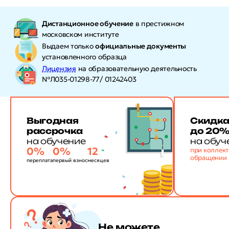
Дистанционное обучение
в престижном
московском институте
Выдаем только
официальные документы
установленного образца
Лицензия
на образовательную деятельность
№Л035-01298-77/ 01242403
Выгодная
Скидк
рассрочка
до 20
на обучение
на обуч
0%
0%
12
при коллек
обращении
переплата
первый взнос
месяцев
Не можете