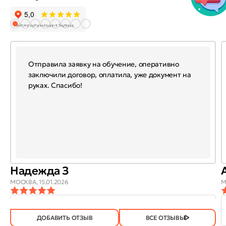
Отправила заявку на обучение, оперативно
заключили договор, оплатила, уже документ на
руках. Спасибо!
Надежда З
МОСКВА,
15.01.2026
М
ОТЗЫВ
ОТЗЫВ БЫЛ
ДА
(746)
НЕТ
(21)
ПОЛЕЗЕН?
ДОБАВИТЬ ОТЗЫВ
ВСЕ ОТЗЫВЫ