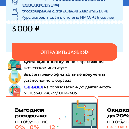
сестринского ухода
Удостоверение о повышении квалификации
Курс аккредитован в системе HMO: +36 баллов
3 000 ₽
ОТПРАВИТЬ ЗАЯВКУ
Дистанционное обучение
в престижном
московском институте
Выдаем только
официальные документы
установленного образца
Лицензия
на образовательную деятельность
№Л035-01298-77/ 01242403
Выгодная
Скидк
рассрочка
до 20
на обучение
на обуч
0%
0%
12
при коллек