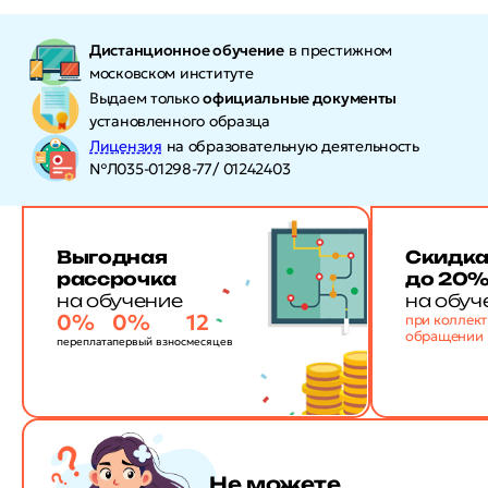
Дистанционное обучение
в престижном
московском институте
Выдаем только
официальные документы
установленного образца
Лицензия
на образовательную деятельность
№Л035-01298-77/ 01242403
Выгодная
Скидк
рассрочка
до 20
на обучение
на обуч
0%
0%
12
при коллек
обращении
переплата
первый взнос
месяцев
Не можете