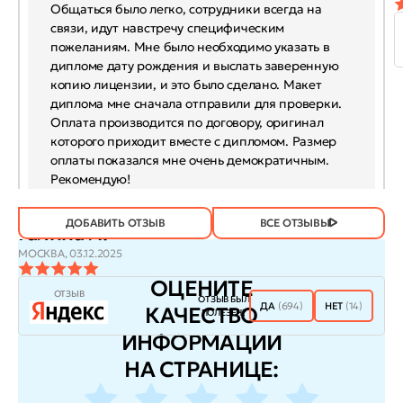
Общаться было легко, сотрудники всегда на
связи, идут навстречу специфическим
пожеланиям. Мне было необходимо указать в
дипломе дату рождения и выслать заверенную
копию лицензии, и это было сделано. Макет
диплома мне сначала отправили для проверки.
Оплата производится по договору, оригинал
которого приходит вместе с дипломом. Размер
оплаты показался мне очень демократичным.
Рекомендую!
ДОБАВИТЬ ОТЗЫВ
ВСЕ ОТЗЫВЫ
Галина Л.
МОСКВА,
03.12.2025
ОЦЕНИТЕ
ОТЗЫВ
ОТЗЫВ БЫЛ
ДА
(694)
НЕТ
(14)
КАЧЕСТВО
ПОЛЕЗЕН?
ИНФОРМАЦИИ
НА СТРАНИЦЕ: