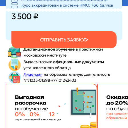
Курс аккредитован в системе HMO: +36 баллов
3 500 ₽
ОТПРАВИТЬ ЗАЯВКУ
Дистанционное обучение
в престижном
московском институте
Выдаем только
официальные документы
установленного образца
Лицензия
на образовательную деятельность
№Л035-01298-77/ 01242403
Выгодная
Скидк
рассрочка
до 20
на обучение
на обуч
0%
0%
12
при коллек
обращении
переплата
первый взнос
месяцев