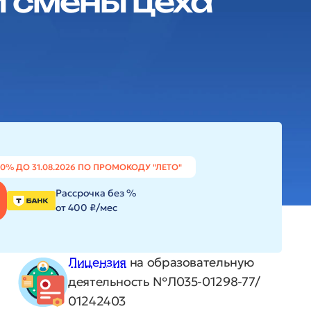
 смены цеха
20% ДО 31.08.2026 ПО ПРОМОКОДУ "ЛЕТО"
Рассрочка без %
от 400 ₽/мес
Лицензия
на образовательную
деятельность №Л035-01298-77/
01242403