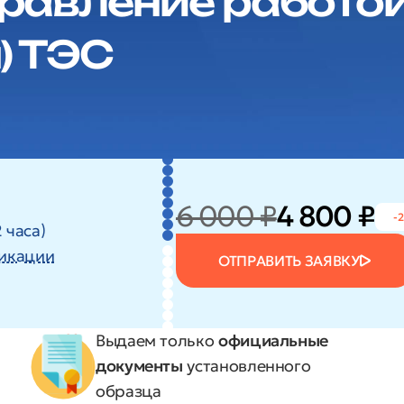
равление работой
) ТЭС
6 000 ₽
4 800 ₽
-
 часа)
икации
ОТПРАВИТЬ ЗАЯВКУ
Выдаем только
официальные
документы
установленного
образца