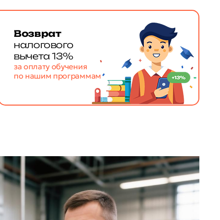
Возврат
налогового
вычета 13%
за оплату обучения
по нашим программам