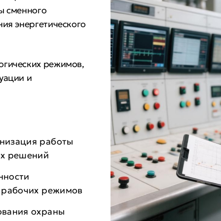
ы сменного
ния энергетического
огических режимов,
уации и
низация работы
ых решений
нности
 рабочих режимов
ования охраны