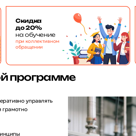
Скидка
до 20%
на обучение
при коллективном
обращении
ой программе
перативно управлять
и грамотно
ринципы