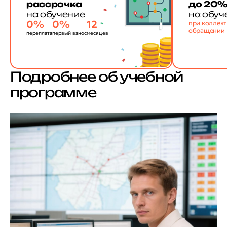
рассрочка
до 20
на обучение
на обуч
0%
0%
12
при коллек
обращении
переплата
первый взнос
месяцев
Подробнее об учебной
программе