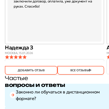
заключили договор, оплатила, уже документ на
руках. Спасибо!
Надежда З
МОСКВА,
15.01.2026
М
ОТЗЫВ
ОТЗЫВ БЫЛ
ДА
(746)
НЕТ
(20)
ПОЛЕЗЕН?
ДОБАВИТЬ ОТЗЫВ
ВСЕ ОТЗЫВЫ
Частые
вопросы и ответы
Законно ли обучаться в дистанционном
формате?