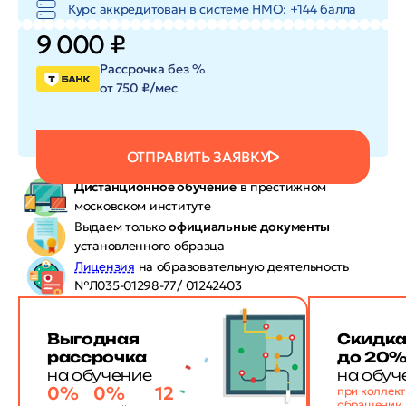
Курс аккредитован в системе HMO: +144 балла
9 000 ₽
Рассрочка без %
от 750 ₽/мес
ОТПРАВИТЬ ЗАЯВКУ
Дистанционное обучение
в престижном
московском институте
Выдаем только
официальные документы
установленного образца
Лицензия
на образовательную деятельность
№Л035-01298-77/ 01242403
Выгодная
Скидк
рассрочка
до 20
на обучение
на обуч
0%
0%
12
при коллек
обращении