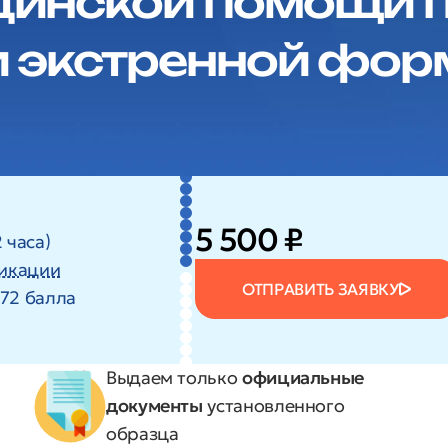
цинской помощи п
и экстренной фор
5 500 ₽
 часа)
икации
ОТПРАВИТЬ ЗАЯВКУ
+72 балла
Выдаем только
официальные
документы
установленного
образца