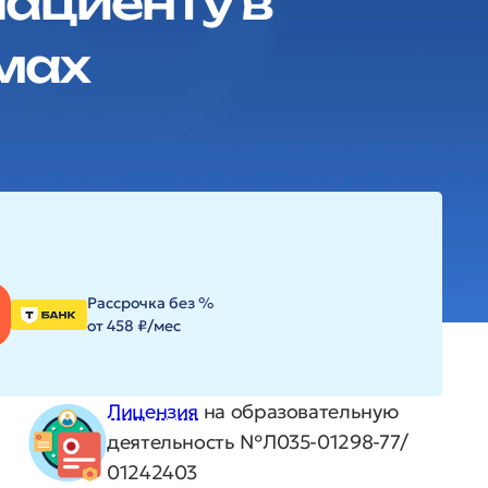
ациенту в
мах
Рассрочка без %
от 458 ₽/мес
Лицензия
на образовательную
деятельность №Л035-01298-77/
01242403