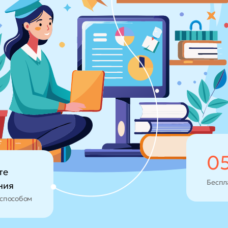
0
те
Беспл
ния
способом