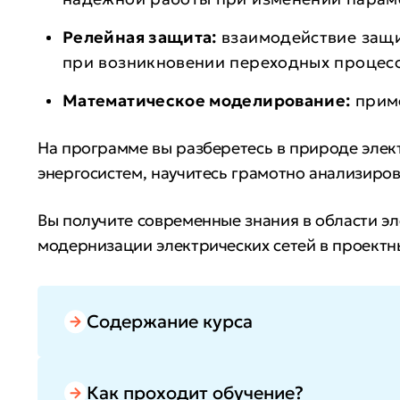
Релейная защита:
взаимодействие защи
при возникновении переходных процес
Математическое моделирование:
приме
На программе вы разберетесь в природе эле
энергосистем, научитесь грамотно анализир
Вы получите современные знания в области эл
модернизации электрических сетей в проектн
С новыми компетенциями вы сможете участвов
повышение заработной платы.
Содержание курса
Как проходит обучение?