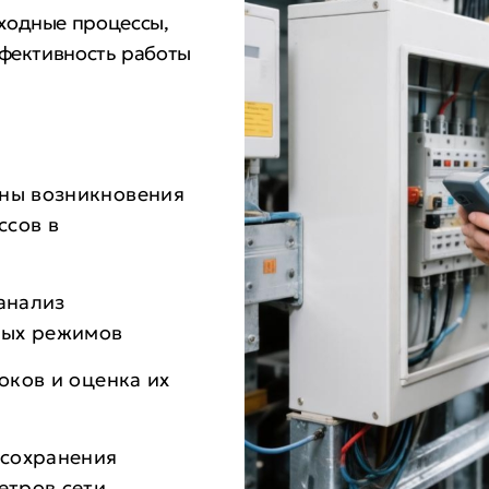
ходные процессы,
ффективность работы
ны возникновения
ссов в
анализ
ных режимов
оков и оценка их
сохранения
етров сети