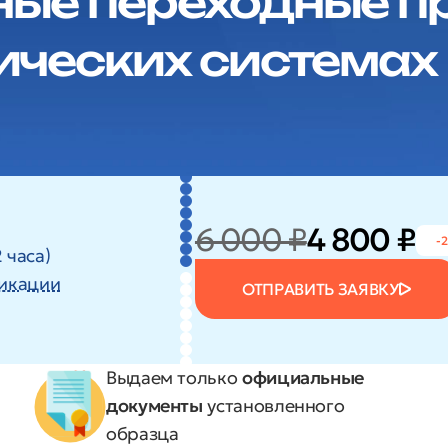
ые переходные п
ических системах
6 000 ₽
4 800 ₽
-
 часа)
икации
ОТПРАВИТЬ ЗАЯВКУ
Выдаем только
официальные
документы
установленного
образца