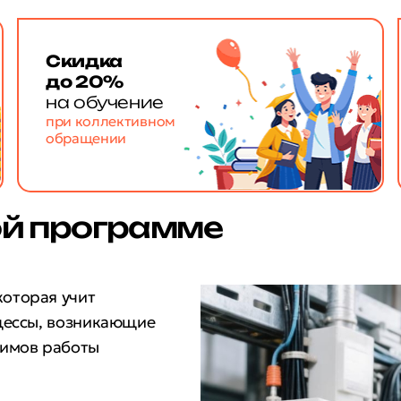
Скидка
до 20%
на обучение
при коллективном
обращении
ой программе
 которая учит
цессы, возникающие
жимов работы