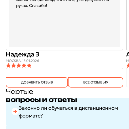
руках. Спасибо!
Надежда З
МОСКВА,
15.01.2026
М
ОТЗЫВ
ОТЗЫВ БЫЛ
ДА
(746)
НЕТ
(21)
ПОЛЕЗЕН?
ДОБАВИТЬ ОТЗЫВ
ВСЕ ОТЗЫВЫ
Частые
вопросы и ответы
Законно ли обучаться в дистанционном
формате?