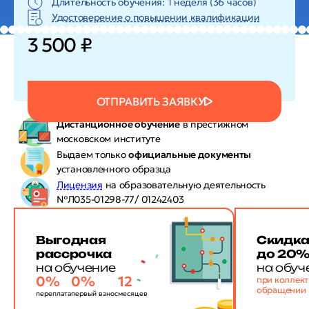
Длительность обучения: 1 неделя (36 часов)
Удостоверение о повышении квалификации
3 500 ₽
ОТПРАВИТЬ ЗАЯВКУ
Дистанционное обучение
в престижном
московском институте
Выдаем только
официальные документы
установленного образца
Лицензия
на образовательную деятельность
№Л035-01298-77/ 01242403
Выгодная
Скидк
рассрочка
до 20
на обучение
на обуч
0%
0%
12
при коллек
обращении
переплата
первый взнос
месяцев