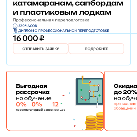
катамаранам, сапбордам
и пластиковым лодкам
Профессиональная переподготовка
520 ЧАСОВ
ДИПЛОМ О ПРОФЕССИОНАЛЬНОЙ ПЕРЕПОДГОТОВКЕ
16 000 ₽
ОТПРАВИТЬ ЗАЯВКУ
ПОДРОБНЕЕ
Выгодная
Скидк
рассрочка
до 20
на обучение
на обуч
0%
0%
12
при коллек
обращении
переплата
первый взнос
месяцев