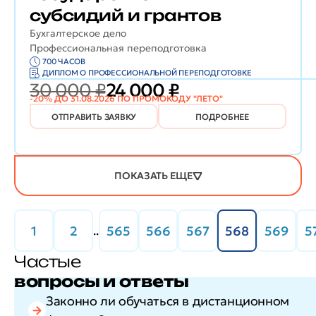
субсидий и грантов
Бухгалтерское дело
Профессиональная переподготовка
700 ЧАСОВ
ДИПЛОМ О ПРОФЕССИОНАЛЬНОЙ ПЕРЕПОДГОТОВКЕ
30 000 ₽
24 000 ₽
-20% ДО 31.08.2026 ПО ПРОМОКОДУ "ЛЕТО"
ОТПРАВИТЬ ЗАЯВКУ
ПОДРОБНЕЕ
ПОКАЗАТЬ ЕЩЕ
1
2
565
566
567
568
569
5
..
Частые
вопросы и ответы
Законно ли обучаться в дистанционном