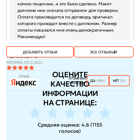
копию лицензии, и это было сделано. Макет
диплома мне сначала отправили для проверки.
Оплата производится по договору, оригинал
которого приходит вместе с дипломом. Размер
оплаты показался мне очень демократичным.
Рекомендую!
ДОБАВИТЬ ОТЗЫВ
ВСЕ ОТЗЫВЫ
Галина Л.
МОСКВА,
03.12.2025
ОЦЕНИТЕ
ОТЗЫВ
ОТЗЫВ БЫЛ
ДА
(694)
НЕТ
(14)
КАЧЕСТВО
ПОЛЕЗЕН?
ИНФОРМАЦИИ
НА СТРАНИЦЕ:
Средняя оценка:
4.6
(
1155
голосов
)