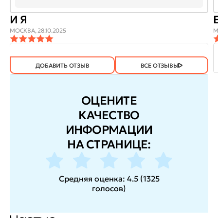
И Я
МОСКВА,
28.10.2025
М
ОТЗЫВ
ОТЗЫВ БЫЛ
ДА
(605)
НЕТ
(2)
ПОЛЕЗЕН?
ДОБАВИТЬ ОТЗЫВ
ВСЕ ОТЗЫВЫ
ОЦЕНИТЕ
КАЧЕСТВО
ИНФОРМАЦИИ
НА СТРАНИЦЕ:
Средняя оценка:
4.5
(
1325
голосов
)