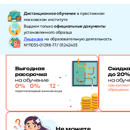
Дистанционное обучение
в престижном
московском институте
Выдаем только
официальные документы
установленного образца
Лицензия
на образовательную деятельность
№Л035-01298-77/ 01242403
Выгодная
Скидк
рассрочка
до 20
на обучение
на обуч
0%
0%
12
при коллек
обращении
переплата
первый взнос
месяцев
Не можете