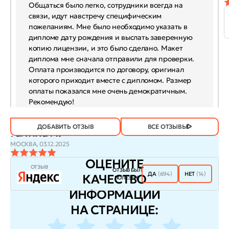
Общаться было легко, сотрудники всегда на
связи, идут навстречу специфическим
пожеланиям. Мне было необходимо указать в
дипломе дату рождения и выслать заверенную
копию лицензии, и это было сделано. Макет
диплома мне сначала отправили для проверки.
Оплата производится по договору, оригинал
которого приходит вместе с дипломом. Размер
оплаты показался мне очень демократичным.
Рекомендую!
ДОБАВИТЬ ОТЗЫВ
ВСЕ ОТЗЫВЫ
Галина Л.
МОСКВА,
03.12.2025
ОЦЕНИТЕ
ОТЗЫВ
ОТЗЫВ БЫЛ
ДА
(694)
НЕТ
(14)
КАЧЕСТВО
ПОЛЕЗЕН?
ИНФОРМАЦИИ
НА СТРАНИЦЕ: