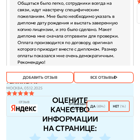
Общаться было легко, сотрудники всегда на
связи, идут навстречу специфическим
пожеланиям. Мне было необходимо указать в
дипломе дату рождения и выслать заверенную
копию лицензии, и это было сделано. Макет
диплома мне сначала отправили для проверки.
Оплата производится по договору, оригинал
которого приходит вместе с дипломом. Размер
оплаты показался мне очень демократичным.
Рекомендую!
ДОБАВИТЬ ОТЗЫВ
ВСЕ ОТЗЫВЫ
Галина Л.
МОСКВА,
03.12.2025
ОЦЕНИТЕ
ОТЗЫВ
ОТЗЫВ БЫЛ
ДА
(694)
НЕТ
(14)
КАЧЕСТВО
ПОЛЕЗЕН?
ИНФОРМАЦИИ
НА СТРАНИЦЕ: