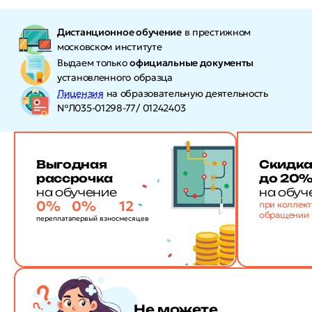
Дистанционное обучение
в престижном
московском институте
Выдаем только
официальные документы
установленного образца
Лицензия
на образовательную деятельность
№Л035-01298-77/ 01242403
Выгодная
Скидк
рассрочка
до 20
на обучение
на обуч
0%
0%
12
при коллек
обращении
переплата
первый взнос
месяцев
Не можете