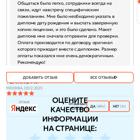
Общаться было легко, сотрудники всегда на
связи, идут навстречу специфическим
пожеланиям. Мне было необходимо указать в
дипломе дату рождения и выслать заверенную
копию лицензии, и это было сделано. Макет
диплома мне сначала отправили для проверки.
Оплата производится по договору, оригинал
которого приходит вместе с дипломом. Размер
оплаты показался мне очень демократичным.
Рекомендую!
ДОБАВИТЬ ОТЗЫВ
ВСЕ ОТЗЫВЫ
Галина Л.
МОСКВА,
03.12.2025
ОЦЕНИТЕ
ОТЗЫВ
ОТЗЫВ БЫЛ
ДА
(694)
НЕТ
(14)
КАЧЕСТВО
ПОЛЕЗЕН?
ИНФОРМАЦИИ
НА СТРАНИЦЕ: