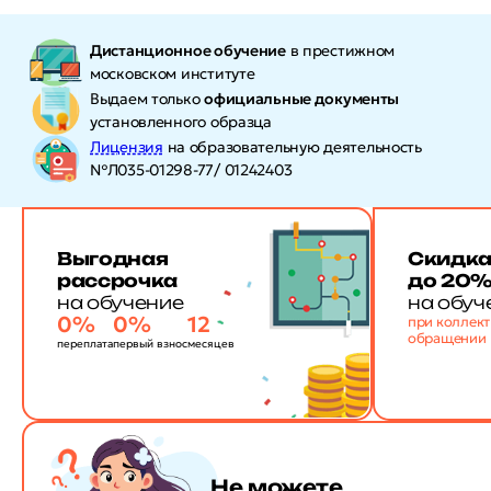
Дистанционное обучение
в престижном
московском институте
Выдаем только
официальные документы
установленного образца
Лицензия
на образовательную деятельность
№Л035-01298-77/ 01242403
Выгодная
Скидк
рассрочка
до 20
на обучение
на обуч
0%
0%
12
при коллек
обращении
переплата
первый взнос
месяцев
Не можете