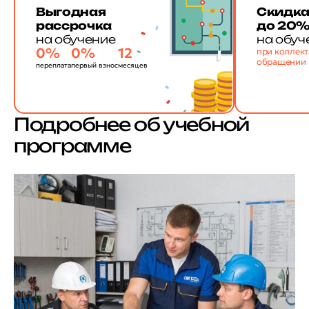
Выгодная
Скидк
рассрочка
до 20
на обучение
на обуч
0%
0%
12
при коллек
обращении
переплата
первый взнос
месяцев
Подробнее об учебной
программе