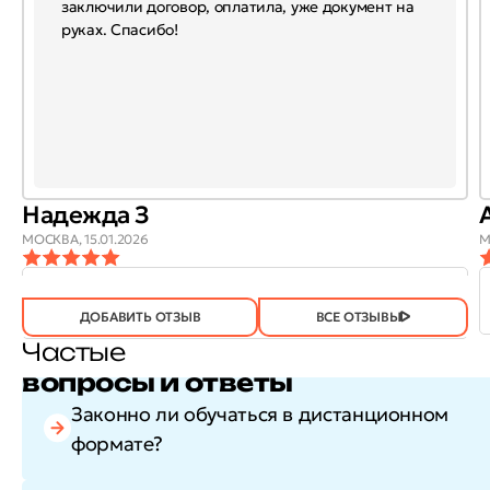
заключили договор, оплатила, уже документ на
руках. Спасибо!
Надежда З
МОСКВА,
15.01.2026
М
ОТЗЫВ
ОТЗЫВ БЫЛ
ДА
(746)
НЕТ
(20)
ПОЛЕЗЕН?
ДОБАВИТЬ ОТЗЫВ
ВСЕ ОТЗЫВЫ
Частые
вопросы и ответы
Законно ли обучаться в дистанционном
формате?