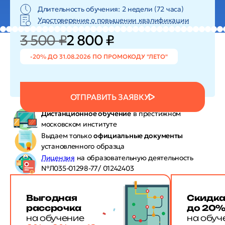
Длительность обучения: 2 недели (72 часа)
Удостоверение о повышении квалификации
3 500 ₽
2 800 ₽
-20% ДО 31.08.2026 ПО ПРОМОКОДУ "ЛЕТО"
ОТПРАВИТЬ ЗАЯВКУ
Дистанционное обучение
в престижном
московском институте
Выдаем только
официальные документы
установленного образца
Лицензия
на образовательную деятельность
№Л035-01298-77/ 01242403
Выгодная
Скидк
рассрочка
до 20
на обучение
на обуч