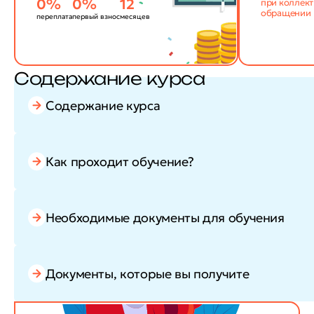
0%
0%
12
при коллек
обращении
переплата
первый взнос
месяцев
Содержание курса
Содержание курса
Как проходит обучение?
Необходимые документы для обучения
Документы, которые вы получите