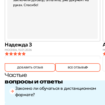
руках. Спасибо!
Надежда З
МОСКВА,
15.01.2026
М
ОТЗЫВ
ОТЗЫВ БЫЛ
ДА
(746)
НЕТ
(21)
ПОЛЕЗЕН?
ДОБАВИТЬ ОТЗЫВ
ВСЕ ОТЗЫВЫ
Частые
вопросы и ответы
Законно ли обучаться в дистанционном
формате?