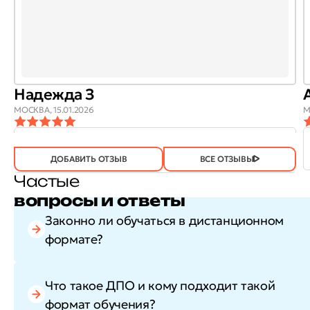
Надежда З
МОСКВА,
15.01.2026
М
ОТЗЫВ
ОТЗЫВ БЫЛ
ДА
(746)
НЕТ
(21)
ПОЛЕЗЕН?
ДОБАВИТЬ ОТЗЫВ
ВСЕ ОТЗЫВЫ
Частые
вопросы и ответы
Законно ли обучаться в дистанционном
формате?
Что такое ДПО и кому подходит такой
формат обучения?