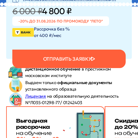
6 000 ₽
4 800 ₽
-20% ДО 31.08.2026 ПО ПРОМОКОДУ "ЛЕТО"
Рассрочка без %
от 400 ₽/мес
ОТПРАВИТЬ ЗАЯВКУ
Дистанционное обучение
в престижном
московском институте
Выдаем только
официальные документы
установленного образца
Лицензия
на образовательную деятельность
№Л035-01298-77/ 01242403
Выгодная
Скидк
рассрочка
до 20
на обучение
на обуч