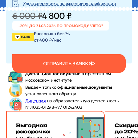
Удостоверение о повышении квалификации
6 000 ₽
4 800 ₽
-20% ДО 31.08.2026 ПО ПРОМОКОДУ "ЛЕТО"
Рассрочка без %
от 400 ₽/мес
ОТПРАВИТЬ ЗАЯВКУ
Дистанционное обучение
в престижном
московском институте
Выдаем только
официальные документы
установленного образца
Лицензия
на образовательную деятельность
№Л035-01298-77/ 01242403
Выгодная
Скидк
рассрочка
до 20
на обучение
на обуч