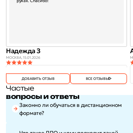
руках. Спасибо!
Надежда З
МОСКВА,
15.01.2026
М
ОТЗЫВ
ОТЗЫВ БЫЛ
ДА
(746)
НЕТ
(23)
ПОЛЕЗЕН?
ДОБАВИТЬ ОТЗЫВ
ВСЕ ОТЗЫВЫ
Частые
вопросы и ответы
Законно ли обучаться в дистанционном
формате?
Что такое ДПО и кому подходит такой