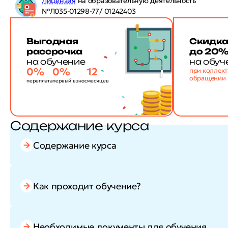
Лицензия
на образовательную деятельность
№Л035-01298-77/ 01242403
Выгодная
Скидк
рассрочка
до 20
на обучение
на обуч
0%
0%
12
при коллек
обращении
переплата
первый взнос
месяцев
Содержание курса
Содержание курса
Как проходит обучение?
Необходимые документы для обучения