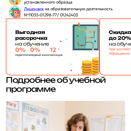
установленного образца
Лицензия
на образовательную деятельность
№Л035-01298-77/ 01242403
Выгодная
Скидк
рассрочка
до 20
на обучение
на обуч
0%
0%
12
при коллек
обращении
переплата
первый взнос
месяцев
Подробнее об учебной
программе