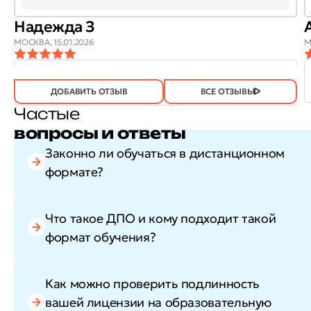
Надежда З
МОСКВА,
15.01.2026
М
ОТЗЫВ
ОТЗЫВ БЫЛ
ДА
(746)
НЕТ
(21)
ПОЛЕЗЕН?
ДОБАВИТЬ ОТЗЫВ
ВСЕ ОТЗЫВЫ
Частые
вопросы и ответы
Законно ли обучаться в дистанционном
формате?
Что такое ДПО и кому подходит такой
формат обучения?
Как можно проверить подлинность
вашей лицензии на образовательную