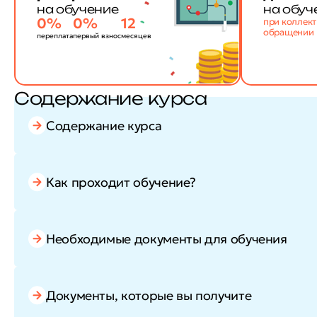
на обучение
на обуч
0%
0%
12
при коллек
обращении
переплата
первый взнос
месяцев
Содержание курса
Содержание курса
Как проходит обучение?
Необходимые документы для обучения
Документы, которые вы получите