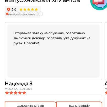
Отправила заявку на обучение, оперативно
заключили договор, оплатила, уже документ на
руках. Спасибо!
Надежда З
МОСКВА,
15.01.2026
М
ОТЗЫВ
ОТЗЫВ БЫЛ
ДА
(746)
НЕТ
(21)
ПОЛЕЗЕН?
ДОБАВИТЬ ОТЗЫВ
ВСЕ ОТЗЫВЫ