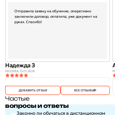
Отправила заявку на обучение, оперативно
заключили договор, оплатила, уже документ на
руках. Спасибо!
Надежда З
МОСКВА,
15.01.2026
М
ОТЗЫВ
ОТЗЫВ БЫЛ
ДА
(746)
НЕТ
(21)
ПОЛЕЗЕН?
ДОБАВИТЬ ОТЗЫВ
ВСЕ ОТЗЫВЫ
Частые
вопросы и ответы
Законно ли обучаться в дистанционном