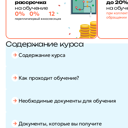
рассрочка
до 20
на обучение
на обуч
0%
0%
12
при коллек
обращении
переплата
первый взнос
месяцев
Содержание курса
Содержание курса
Как проходит обучение?
Необходимые документы для обучения
Документы, которые вы получите