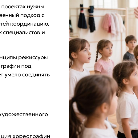
 проектах нужны
венный подход с
етей координацию,
х специалистов и
нципы режиссуры
ографии под
ет умело соединять
художественного
ция хореографии