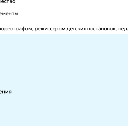
чество
лементы
 хореографом, режиссером детских постановок, пе
риятий. Вы повысите профессиональный уровень, 
еских и организационных компетенций.
ения