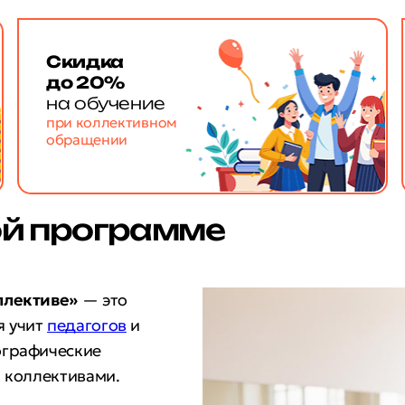
Скидка
до 20%
на обучение
при коллективном
обращении
ой программе
ллективе»
— это
я учит
педагогов
и
ографические
и коллективами.