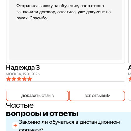
Отправила заявку на обучение, оперативно
заключили договор, оплатила, уже документ на
руках. Спасибо!
Надежда З
МОСКВА,
15.01.2026
М
ОТЗЫВ
ОТЗЫВ БЫЛ
ДА
(746)
НЕТ
(21)
ПОЛЕЗЕН?
ДОБАВИТЬ ОТЗЫВ
ВСЕ ОТЗЫВЫ
Частые
вопросы и ответы
Законно ли обучаться в дистанционном
формате?