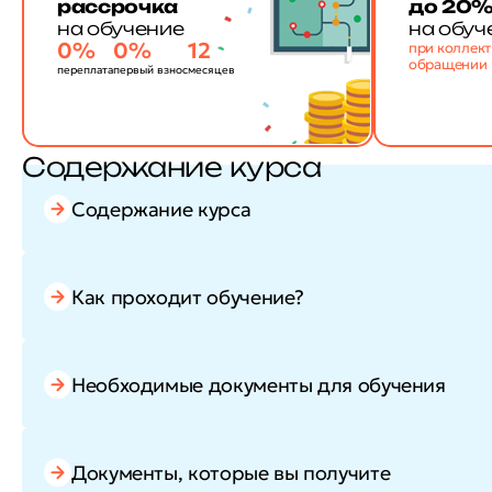
рассрочка
до 20
на обучение
на обуч
0%
0%
12
при коллек
обращении
переплата
первый взнос
месяцев
Содержание курса
Содержание курса
Как проходит обучение?
Необходимые документы для обучения
Документы, которые вы получите