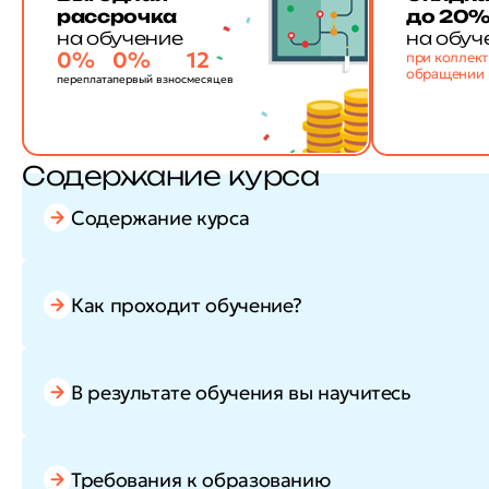
рассрочка
до 20
на обучение
на обуч
0%
0%
12
при коллек
обращении
переплата
первый взнос
месяцев
Содержание курса
Содержание курса
Как проходит обучение?
В результате обучения вы научитесь
Требования к образованию