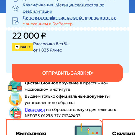
Квалификация:
Медицинская сестра по
реабилитации
Диплом о профессиональной переподготовке
с внесением в ГосРеестр
22 000 ₽
Рассрочка без %
от 1 833 ₽/мес
ОТПРАВИТЬ ЗАЯВКУ
Дистанционное обучение
в престижном
московском институте
Выдаем только
официальные документы
установленного образца
Лицензия
на образовательную деятельность
№Л035-01298-77/ 01242403
Выгодная
Скидк