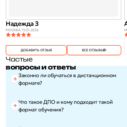
Надежда З
МОСКВА,
15.01.2026
М
ОТЗЫВ
ОТЗЫВ БЫЛ
ДА
(746)
НЕТ
(21)
ПОЛЕЗЕН?
ДОБАВИТЬ ОТЗЫВ
ВСЕ ОТЗЫВЫ
Частые
вопросы и ответы
Законно ли обучаться в дистанционном
формате?
Что такое ДПО и кому подходит такой
формат обучения?