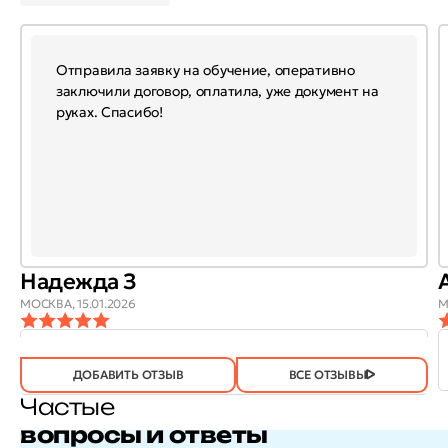
Отправила заявку на обучение, оперативно
заключили договор, оплатила, уже документ на
руках. Спасибо!
Надежда З
МОСКВА,
15.01.2026
М
ОТЗЫВ
ОТЗЫВ БЫЛ
ДА
(746)
НЕТ
(20)
ПОЛЕЗЕН?
ДОБАВИТЬ ОТЗЫВ
ВСЕ ОТЗЫВЫ
Частые
вопросы и ответы