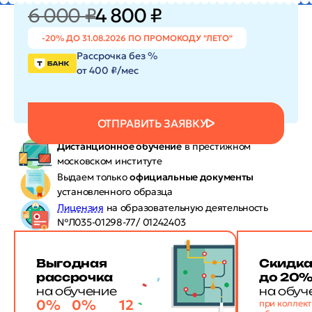
6 000 ₽
4 800 ₽
-20% ДО 31.08.2026 ПО ПРОМОКОДУ "ЛЕТО"
Рассрочка без %
от 400 ₽/мес
ОТПРАВИТЬ ЗАЯВКУ
Дистанционное обучение
в престижном
московском институте
Выдаем только
официальные документы
установленного образца
Лицензия
на образовательную деятельность
№Л035-01298-77/ 01242403
Выгодная
Скидк
рассрочка
до 20
на обучение
на обуч
0%
0%
12
при коллек