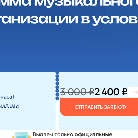
мма музыкальног
анизации в усло
3 000 ₽
2 400 ₽
-2
 часа)
икации
ОТПРАВИТЬ ЗАЯВКУ
Выдаем только
официальные