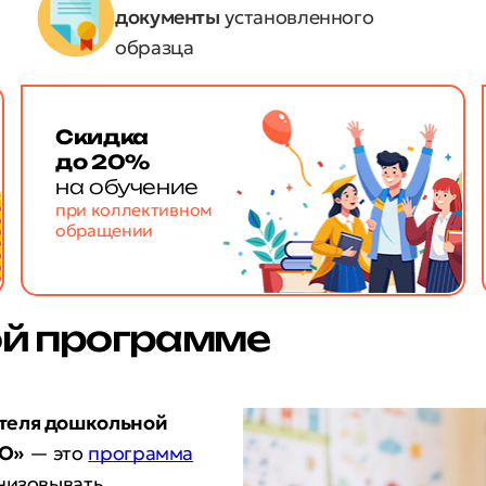
документы
установленного
образца
Скидка
до 20%
на обучение
при коллективном
обращении
ой программе
ителя дошкольной
ДО»
— это
программа
анизовывать