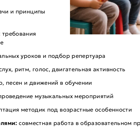
ачи и принципы
:
требования
ие
альных уроков и подбор репертуара
слух, ритм, голос, двигательная активность
р, песен и движений в обучении
 проведение музыкальных мероприятий
птация методик под возрастные особенности
елями:
совместная работа в образовательном п