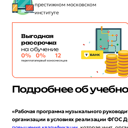
престижном московском
институте
Выгодная
рассрочка
на обучение
0%
0%
12
переплата
первый взнос
месяцев
Подробнее об учебн
«Рабочая программа музыкального руковод
организации в условиях реализации ФГОС 
повышения квалификации
, которая учит орг