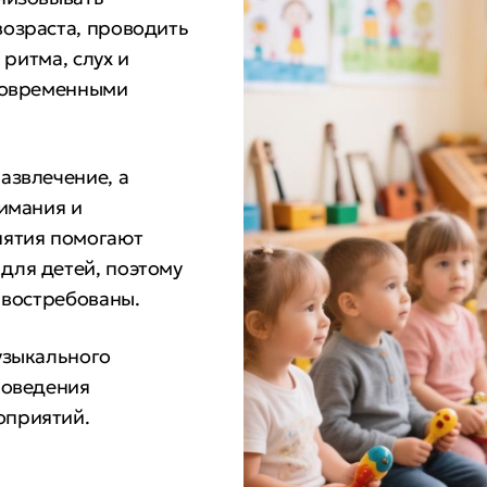
озраста, проводить
 ритма, слух и
 современными
азвлечение, а
нимания и
нятия помогают
для детей, поэтому
 востребованы.
узыкального
роведения
оприятий.