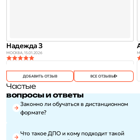
Надежда З
МОСКВА,
15.01.2026
М
ОТЗЫВ
ОТЗЫВ БЫЛ
ДА
(746)
НЕТ
(21)
ПОЛЕЗЕН?
ДОБАВИТЬ ОТЗЫВ
ВСЕ ОТЗЫВЫ
Частые
вопросы и ответы
Законно ли обучаться в дистанционном
формате?
Что такое ДПО и кому подходит такой