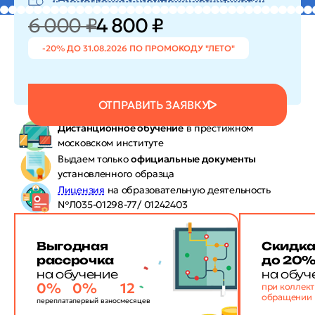
6 000 ₽
4 800 ₽
-20% ДО 31.08.2026 ПО ПРОМОКОДУ "ЛЕТО"
ОТПРАВИТЬ ЗАЯВКУ
Дистанционное обучение
в престижном
московском институте
Выдаем только
официальные документы
установленного образца
Лицензия
на образовательную деятельность
№Л035-01298-77/ 01242403
Выгодная
Скидк
рассрочка
до 20
на обучение
на обуч
0%
0%
12
при коллек
обращении
переплата
первый взнос
месяцев