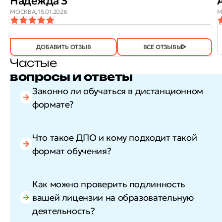
Надежда З
МОСКВА,
15.01.2026
М
ОТЗЫВ
ОТЗЫВ БЫЛ
ДА
(745)
НЕТ
(20)
ПОЛЕЗЕН?
ДОБАВИТЬ ОТЗЫВ
ВСЕ ОТЗЫВЫ
Частые
вопросы и ответы
Законно ли обучаться в дистанционном
формате?
Что такое ДПО и кому подходит такой
формат обучения?
Как можно проверить подлинность
вашей лицензии на образовательную
деятельность?