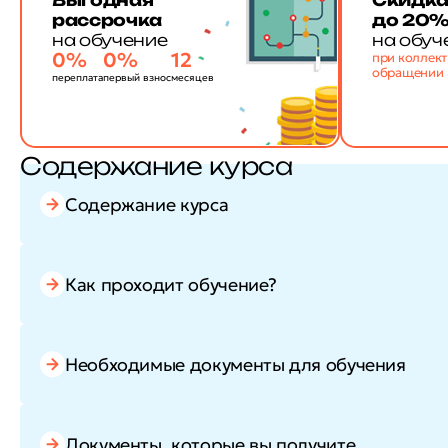
Выгодная
Скидк
рассрочка
до 20
на обучение
на обуч
0%
0%
12
при коллек
обращении
переплата
первый взнос
месяцев
Содержание курса
Содержание курса
Как проходит обучение?
Необходимые документы для обучения
Документы, которые вы получите