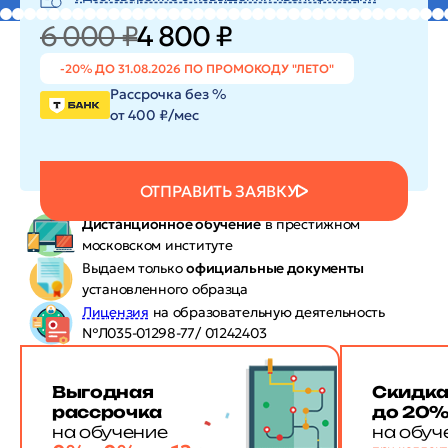
6 000 ₽
4 800 ₽
-20% ДО 31.08.2026 ПО ПРОМОКОДУ "ЛЕТО"
Рассрочка без %
от 400 ₽/мес
ОТПРАВИТЬ ЗАЯВКУ
Дистанционное обучение
в престижном
московском институте
Выдаем только
официальные документы
установленного образца
Лицензия
на образовательную деятельность
№Л035-01298-77/ 01242403
Выгодная
Скидк
рассрочка
до 20
на обучение
на обуч