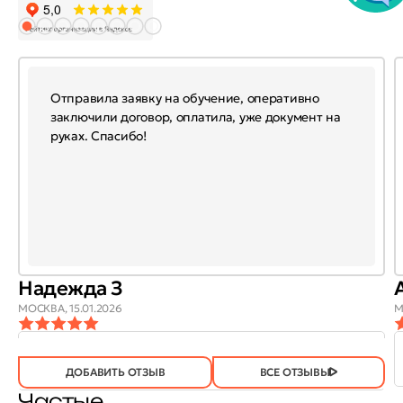
Отправила заявку на обучение, оперативно
заключили договор, оплатила, уже документ на
руках. Спасибо!
Надежда З
МОСКВА,
15.01.2026
М
ОТЗЫВ
ОТЗЫВ БЫЛ
ДА
(746)
НЕТ
(21)
ПОЛЕЗЕН?
ДОБАВИТЬ ОТЗЫВ
ВСЕ ОТЗЫВЫ
Частые