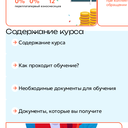
0%
0%
12
при коллек
обращении
переплата
первый взнос
месяцев
Содержание курса
Содержание курса
Как проходит обучение?
Необходимые документы для обучения
Документы, которые вы получите