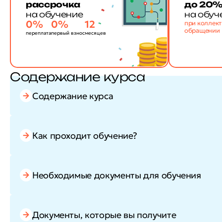
рассрочка
до 20
на обучение
на обуч
0%
0%
12
при коллек
обращении
переплата
первый взнос
месяцев
Содержание курса
Содержание курса
Как проходит обучение?
Необходимые документы для обучения
Документы, которые вы получите