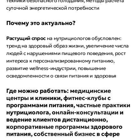
техники безопасного голодания, методы расчета
суточной энергетической потребности
Почему это актуально?
Растущий спрос
на нутрициологов обусловлен:
тренд на здоровый образ жизни, увеличение числа
людей с нарушениями пищевого поведения, рост
интереса к персонализированному питанию,
развитие wellness-индустрии, повышение
осведомленности о связи питания и здоровья
Где можно работать: м
едицинские
центры
и клиники, ф
итнес-клубы
с
программами питания, ч
астные практики
нутрициолога, о
нлайн-консультации
и
ведение клиентов дистанционно,
к
орпоративные программы
здорового
питания, с
обственный бизнес
в сфере