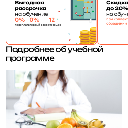
Выгодная
Скидк
рассрочка
до 20
на обучение
на обуч
0%
0%
12
при коллек
обращении
переплата
первый взнос
месяцев
Подробнее об учебной
программе