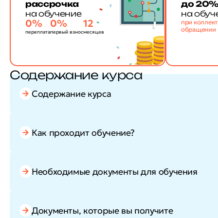
рассрочка
до 20
на обучение
на обуч
0%
0%
12
при коллек
обращении
переплата
первый взнос
месяцев
Содержание курса
Содержание курса
Как проходит обучение?
Необходимые документы для обучения
Документы, которые вы получите