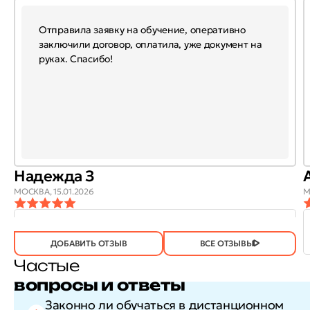
Отправила заявку на обучение, оперативно
заключили договор, оплатила, уже документ на
руках. Спасибо!
Надежда З
МОСКВА,
15.01.2026
М
ОТЗЫВ
ОТЗЫВ БЫЛ
ДА
(746)
НЕТ
(21)
ПОЛЕЗЕН?
ДОБАВИТЬ ОТЗЫВ
ВСЕ ОТЗЫВЫ
Частые
вопросы и ответы
Законно ли обучаться в дистанционном