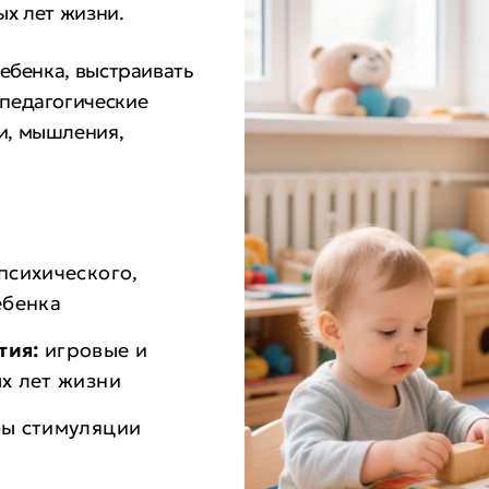
ых лет жизни.
ебенка, выстраивать
педагогические
и, мышления,
психического,
ебенка
тия:
игровые и
х лет жизни
бы стимуляции