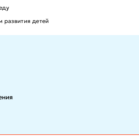
еду
м развития детей
в детских садах, центрах раннего развития, образ
сширите компетенции, укрепите востребованность
ения