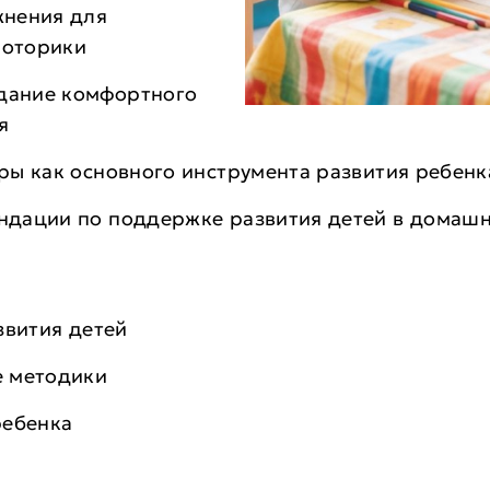
нения для
моторики
дание комфортного
я
ры как основного инструмента развития ребенк
дации по поддержке развития детей в домашн
звития детей
е методики
ребенка