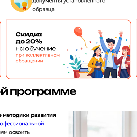
документы
установленного
образца
Скидка
до 20%
на обучение
при коллективном
обращении
ой программе
е методики развития
офессиональной
лям освоить