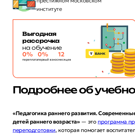
престижном московском
институте
Выгодная
рассрочка
на обучение
0%
0%
12
переплата
первый взнос
месяцев
Подробнее об учебн
«Педагогика раннего развития. Современны
детей раннего возраста»
— это
программа пр
переподготовки
, которая помогает воспитате