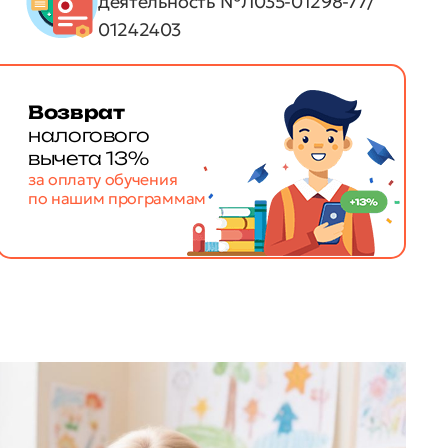
деятельность №Л035-01298-77/
01242403
Возврат
налогового
вычета 13%
за оплату обучения
по нашим программам