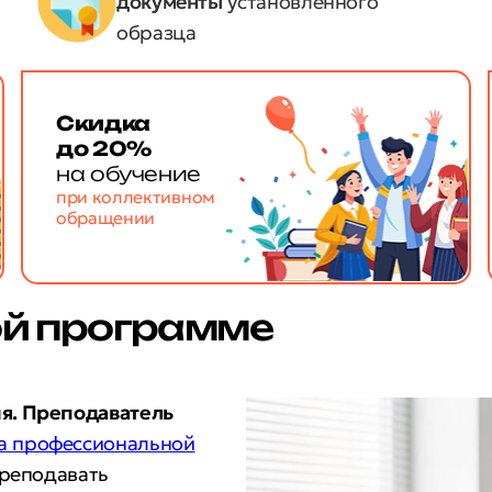
документы
установленного
образца
Скидка
до 20%
на обучение
при коллективном
обращении
ой программе
я. Преподаватель
а профессиональной
преподавать