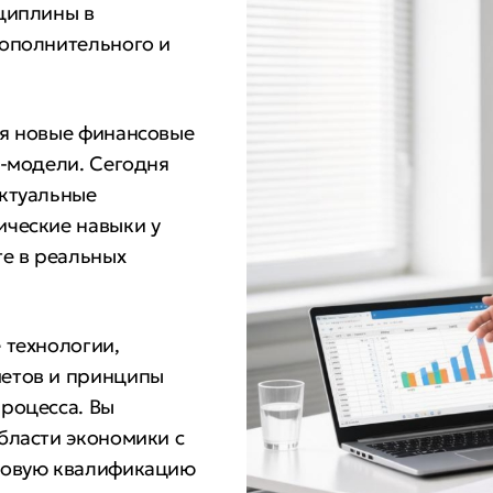
циплины в
дополнительного и
ся новые финансовые
с-модели. Сегодня
актуальные
ические навыки у
те в реальных
 технологии,
метов и принципы
роцесса. Вы
бласти экономики с
новую квалификацию