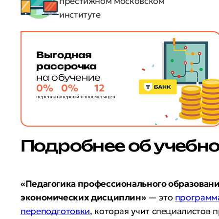
престижном московском
институте
Выгодная
рассрочка
на обучение
0%
0%
12
переплата
первый взнос
месяцев
Подробнее об учебн
«Педагогика профессионального образовани
экономических дисциплин»
— это
программ
переподготовки
, которая учит специалистов 