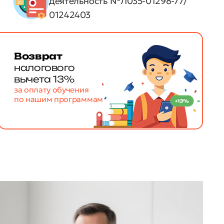
деятельность №Л035-01298-77/
01242403
Возврат
налогового
вычета 13%
за оплату обучения
по нашим программам