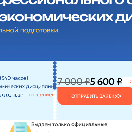
 экономических д
льной подготовки
(340 часов)
7 000 ₽
5 600 ₽
-
омических дисциплин
дготовке
с внесением
ОТПРАВИТЬ ЗАЯВКУ
Выдаем только
официальные