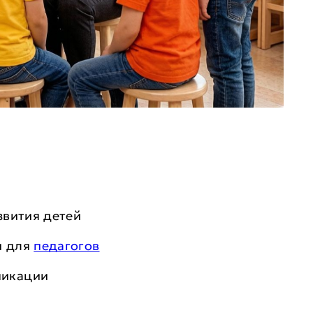
звития детей
и для
педагогов
никации