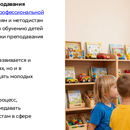
подавания
рофессиональной
лям и методистам
и обучению детей
ыки преподавания
звивается и
, но и в
дать молодых
роцесс,
редавать
там в сфере