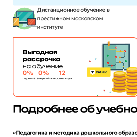
Дистанционное обучение
в
престижном московском
институте
Выгодная
рассрочка
на обучение
0%
0%
12
переплата
первый взнос
месяцев
Подробнее об учебн
«Педагогика и методика дошкольного образо