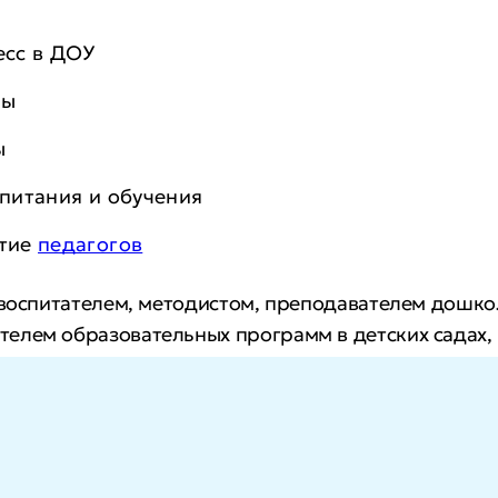
есс в ДОУ
ны
ы
питания и обучения
итие
педагогов
 воспитателем, методистом, преподавателем дошко
елем образовательных программ в детских садах,
квалификацию, расширите карьерные перспективы,
ю практических и преподавательских компетенций.