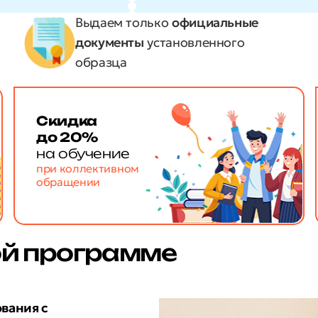
Выдаем только
официальные
документы
установленного
образца
Скидка
до 20%
на обучение
при коллективном
обращении
ой программе
вания с