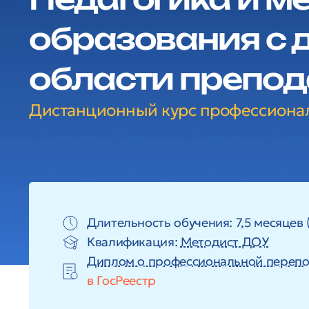
образования с 
области препод
Дистанционный курс профессиона
Длительность обучения: 7,5 месяцев 
Квалификация:
Методист ДОУ
Диплом о профессиональной перепо
в ГосРеестр