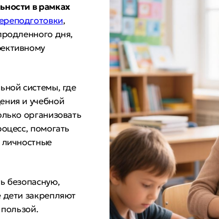
ьности в рамках
ереподготовки
,
продленного дня,
фективному
ьной системы, где
ения и учебной
олько организовать
роцесс, помогать
 личностные
ь безопасную,
е дети закрепляют
 пользой.