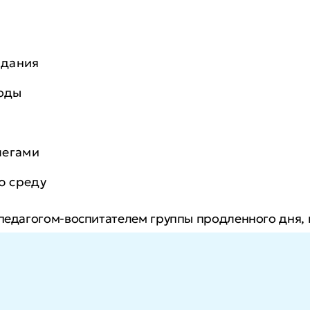
адания
оды
легами
ю среду
 педагогом-воспитателем группы продленного дня,
иональные позиции, расширите карьерные возможно