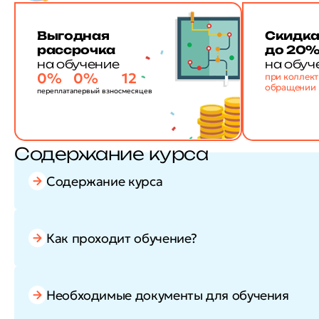
Выгодная
Скидк
рассрочка
до 20
на обучение
на обуч
0%
0%
12
при коллек
обращении
переплата
первый взнос
месяцев
Содержание курса
Содержание курса
Как проходит обучение?
Необходимые документы для обучения