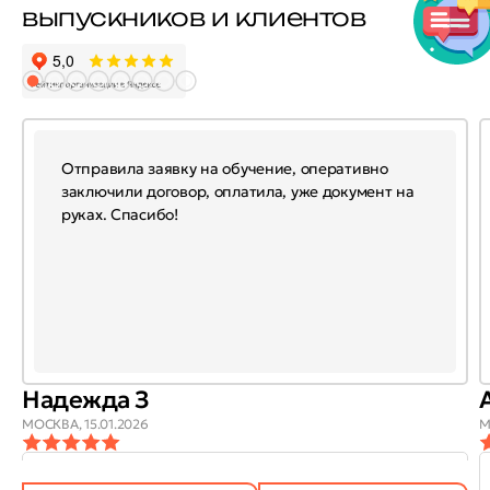
выпускников и клиентов
Отправила заявку на обучение, оперативно
заключили договор, оплатила, уже документ на
руках. Спасибо!
Надежда З
МОСКВА,
15.01.2026
М
ОТЗЫВ
ОТЗЫВ БЫЛ
ДА
(746)
НЕТ
(21)