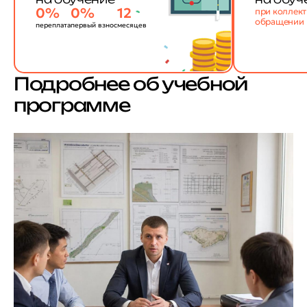
0%
0%
12
при коллек
обращении
переплата
первый взнос
месяцев
Подробнее об учебной
программе