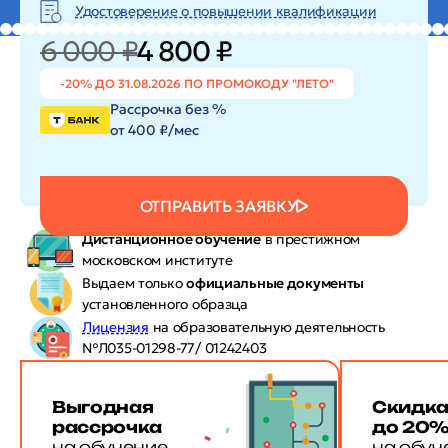
Удостоверение о повышении квалификации
6 000 ₽
4 800 ₽
-20% ДО 31.08.2026 ПО ПРОМОКОДУ "ЛЕТО"
Рассрочка без %
от 400 ₽/мес
ОТПРАВИТЬ ЗАЯВКУ
Дистанционное обучение
в престижном
московском институте
Выдаем только
официальные документы
установленного образца
Лицензия
на образовательную деятельность
№Л035-01298-77/ 01242403
Выгодная
Скидк
рассрочка
до 20
на обучение
на обуч