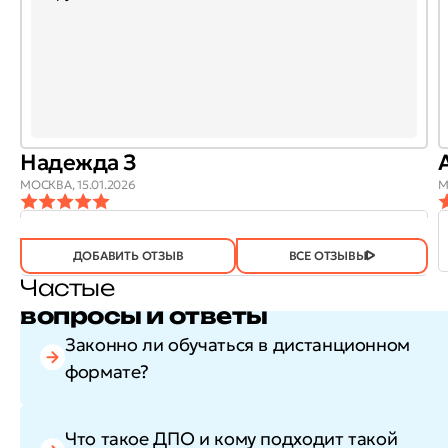
Надежда З
МОСКВА,
15.01.2026
М
ОТЗЫВ
ОТЗЫВ БЫЛ
ДА
(746)
НЕТ
(22)
ПОЛЕЗЕН?
ДОБАВИТЬ ОТЗЫВ
ВСЕ ОТЗЫВЫ
Частые
вопросы и ответы
Законно ли обучаться в дистанционном
формате?
Что такое ДПО и кому подходит такой