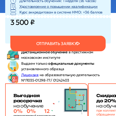
Длительность обучения: 1 неделя (36 часов)
Удостоверение о повышении квалификации
Курс аккредитован в системе HMO: +36 баллов
3 500 ₽
ОТПРАВИТЬ ЗАЯВКУ
Дистанционное обучение
в престижном
московском институте
Выдаем только
официальные документы
установленного образца
Лицензия
на образовательную деятельность
№Л035-01298-77/ 01242403
Выгодная
Скидк
рассрочка
до 20
на обучение
на обуч
0%
0%
12
при коллек
обращении
переплата
первый взнос
месяцев