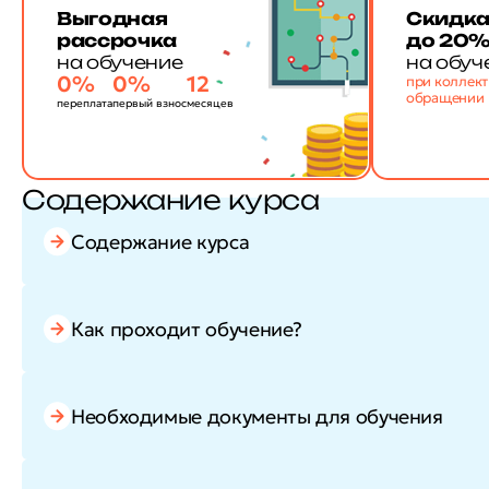
Выгодная
Скидк
рассрочка
до 20
на обучение
на обуч
0%
0%
12
при коллек
обращении
переплата
первый взнос
месяцев
Содержание курса
Содержание курса
Как проходит обучение?
Необходимые документы для обучения