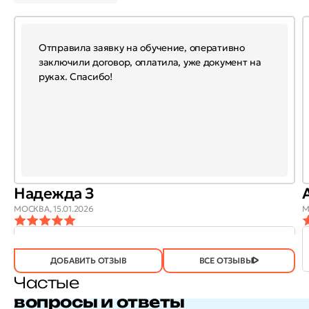
Отправила заявку на обучение, оперативно
заключили договор, оплатила, уже документ на
руках. Спасибо!
Надежда З
МОСКВА,
15.01.2026
М
ОТЗЫВ
ОТЗЫВ БЫЛ
ДА
(746)
НЕТ
(20)
ПОЛЕЗЕН?
ДОБАВИТЬ ОТЗЫВ
ВСЕ ОТЗЫВЫ
Частые
вопросы и ответы