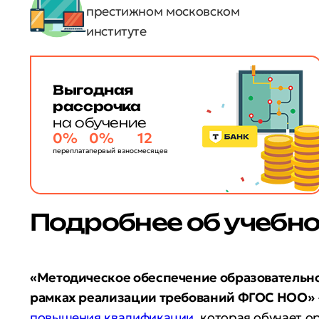
престижном московском
институте
Выгодная
рассрочка
на обучение
0%
0%
12
переплата
первый взнос
месяцев
Подробнее об учебн
«Методическое обеспечение образовательно
рамках реализации требований ФГОС НОО»
повышения квалификации
, которая обучает о