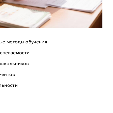
ые методы обучения
успеваемости
 школьников
ментов
льности