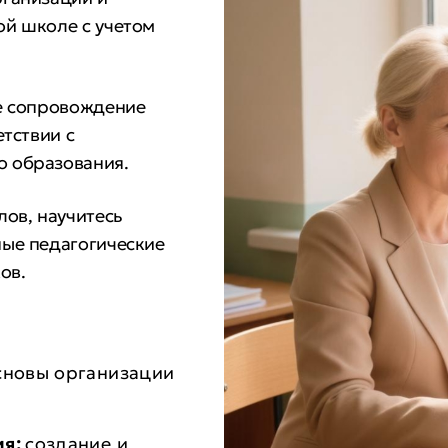
ой школе с учетом
ое сопровождение
етствии с
 образования.
лов, научитесь
ные педагогические
ов.
сновы организации
ия:
создание и