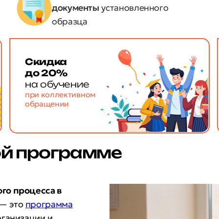
документы
установленного
образца
Скидка
до 20%
на обучение
при коллективном
обращении
ой программе
го процесса в
— это
программа
рганизации и