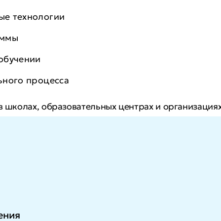
ые технологии
аммы
обучении
ьного процесса
 в школах, образовательных центрах и организация
ные позиции и сможете увеличить уровень дохода
ения