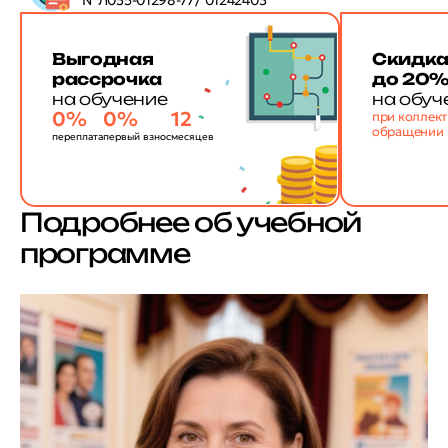
№Л035-01298-77/ 01242403
Выгодная
Скидк
рассрочка
до 20
на обучение
на обуч
0%
0%
12
при коллек
обращении
переплата
первый взнос
месяцев
Подробнее об учебной
программе