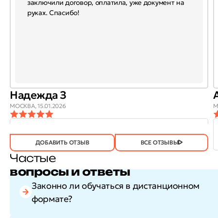
заключили договор, оплатила, уже документ на
руках. Спасибо!
Надежда З
МОСКВА,
15.01.2026
М
ОТЗЫВ
ОТЗЫВ БЫЛ
ДА
(746)
НЕТ
(20)
ПОЛЕЗЕН?
ДОБАВИТЬ ОТЗЫВ
ВСЕ ОТЗЫВЫ
Частые
вопросы и ответы
Законно ли обучаться в дистанционном
формате?