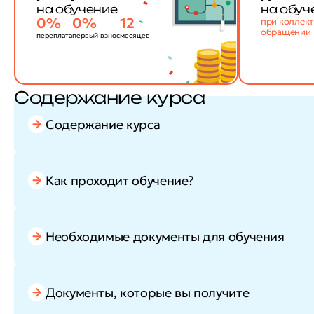
на обучение
на обуч
0%
0%
12
при коллек
обращении
переплата
первый взнос
месяцев
Содержание курса
Содержание курса
Как проходит обучение?
Необходимые документы для обучения
Документы, которые вы получите