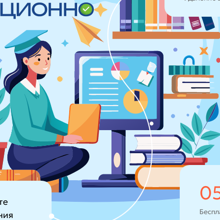
0
те
Беспл
ния