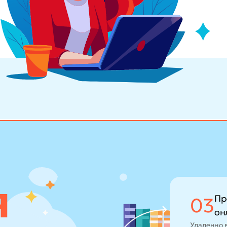
Пр
03
он
Удаленно 