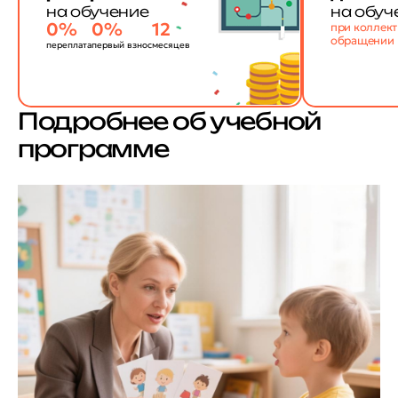
на обучение
на обуч
0%
0%
12
при коллек
обращении
переплата
первый взнос
месяцев
Подробнее об учебной
программе