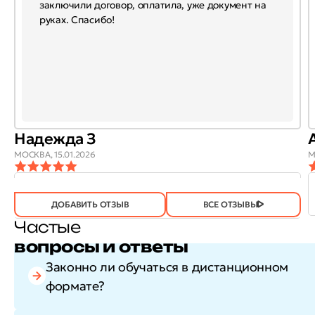
заключили договор, оплатила, уже документ на
руках. Спасибо!
Надежда З
МОСКВА,
15.01.2026
М
ОТЗЫВ
ОТЗЫВ БЫЛ
ДА
(746)
НЕТ
(21)
ПОЛЕЗЕН?
ДОБАВИТЬ ОТЗЫВ
ВСЕ ОТЗЫВЫ
Частые
вопросы и ответы
Законно ли обучаться в дистанционном
формате?