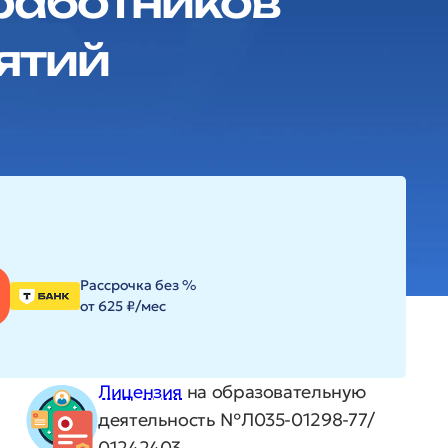
 работников
ятий
Рассрочка без %
от 625 ₽/мес
Лицензия
на образовательную
деятельность №Л035-01298-77/
01242403