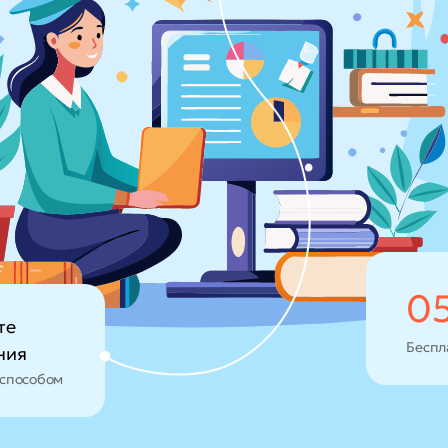
0
те
Беспл
ния
способом