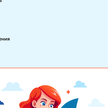
ь
ения