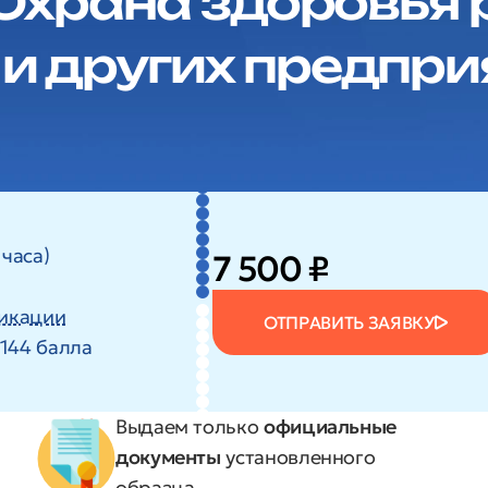
 Охрана здоровья
и других предпри
 часа)
7 500 ₽
икации
ОТПРАВИТЬ ЗАЯВКУ
144 балла
Выдаем только
официальные
документы
установленного
образца