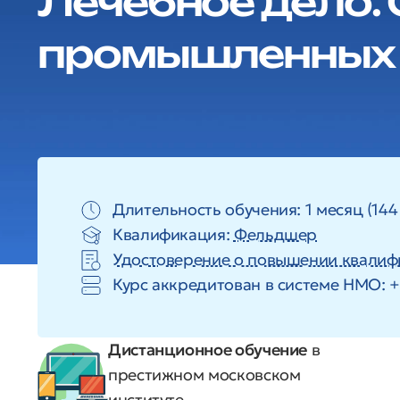
Лечебное дело.
промышленных 
Длительность обучения: 1 месяц (144
Квалификация:
Фельдшер
Удостоверение о повышении квалиф
Курс аккредитован в системе HMO: +
Дистанционное обучение
в
престижном московском
институте