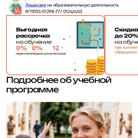
Лицензия
на образовательную деятельность
№Л035-01298-77/ 01242403
Выгодная
Скидк
рассрочка
до 20
на обучение
на обуч
0%
0%
12
при коллек
обращении
переплата
первый взнос
месяцев
Подробнее об учебной
программе