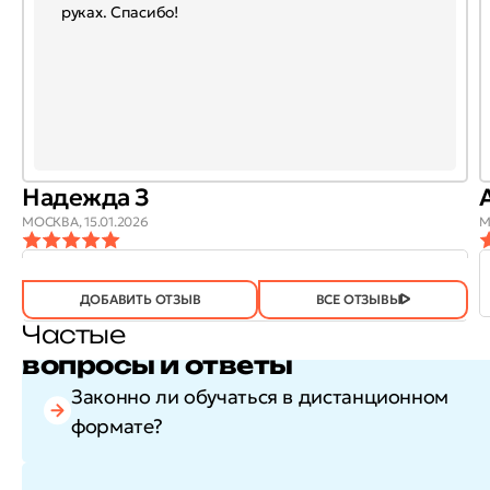
руках. Спасибо!
Надежда З
МОСКВА,
15.01.2026
М
ОТЗЫВ
ОТЗЫВ БЫЛ
ДА
(745)
НЕТ
(20)
ПОЛЕЗЕН?
ДОБАВИТЬ ОТЗЫВ
ВСЕ ОТЗЫВЫ
Частые
вопросы и ответы
Законно ли обучаться в дистанционном
формате?